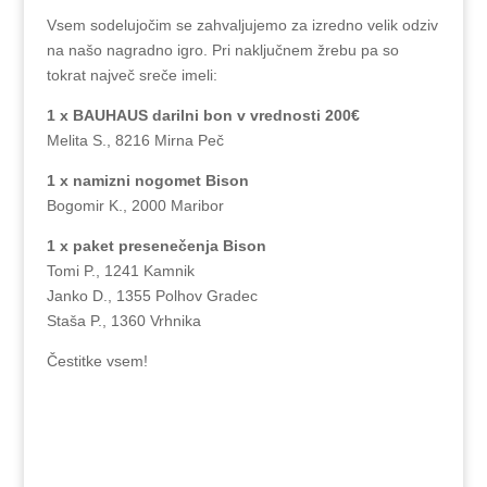
Vsem sodelujočim se zahvaljujemo za izredno velik odziv
na našo nagradno igro. Pri naključnem žrebu pa so
tokrat največ sreče imeli:
1 x BAUHAUS darilni bon v vrednosti 200€
Melita S., 8216 Mirna Peč
1 x namizni nogomet Bison
Bogomir K., 2000 Maribor
1 x paket presenečenja Bison
Tomi P., 1241 Kamnik
Janko D., 1355 Polhov Gradec
Staša P., 1360 Vrhnika
Čestitke vsem!